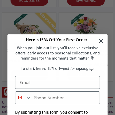
MAGASINEZ
MAGASINEZ
Meilleures ventes
Here's 15% Off Your First Order
When you join our list, you'll receive exclusive
Choix du designer - couleurs
Bouquet de luxe - choix du
offers, early access to seasonal collections, and
pastel
designer avec vase, carte et
reminders for the moments that matter. 💐
truffes
Prix Bloomex:
49,99 $
Prix Bloomex:
69,99 $
To start, here's 15% off—
just for signing up.
MAGASINEZ
MAGASINEZ
Email
Collection Concepteur
Phone Number
Un prix "Spécial" pour les bouquets Collection d’artisans conçus par
nos professionels des Fleurs et nos artistes qui allient magie et
créativité. Ces beaux et sublimes bouquets se composent de leurs
By submitting this form, you consent to