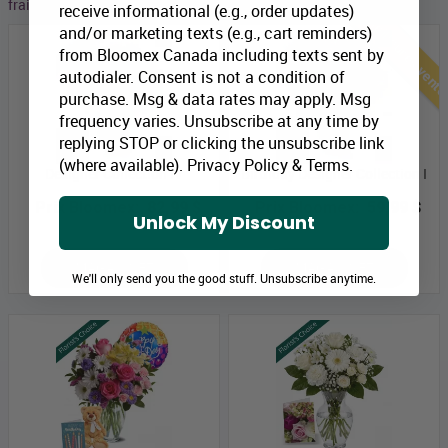
fraichement coupées et sélectionnés par nos experts floraux.
receive informational (e.g., order updates)
Meilleures vent
and/or marketing texts (e.g., cart reminders)
from Bloomex Canada including texts sent by
autodialer. Consent is not a condition of
purchase. Msg & data rates may apply. Msg
frequency varies. Unsubscribe at any time by
replying STOP or clicking the unsubscribe link
(where available).
Privacy Policy
&
Terms
.
Designer Collection IV
Birthday Designer Collection I
Prix Bloomex:
82,99 $
Prix Bloomex:
59,99 $
Unlock My Discount
MAGASINEZ
MAGASINEZ
We'll only send you the good stuff. Unsubscribe anytime.