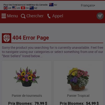
Pour les livraisons à l'extérieur du Canada
AU
UK
US
CH
NZ
Menu
Chercher
Appel
404 Error Page
Sorry the product you searching for is currently unavailable. Feel free
to navigate using our categories or select something from one of our
"Best Sellers" listed below...
Panier de tournesols
Panier Tropical
Prix Bloomex:
79,99 $
Prix Bloomex:
54,99 $