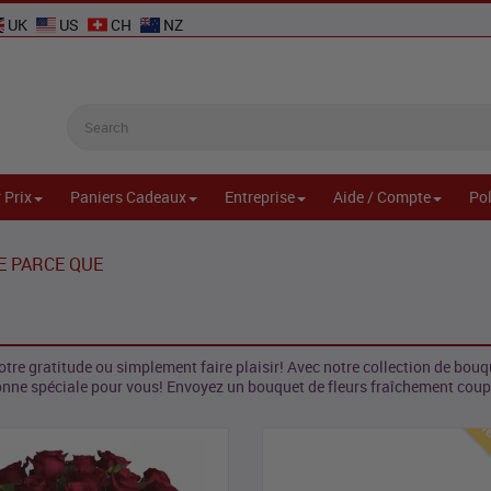
UK
US
CH
NZ
 Prix
Paniers Cadeaux
Entreprise
Aide / Compte
Pol
E PARCE QUE
otre gratitude ou simplement faire plaisir! Avec notre collection de bou
onne spéciale pour vous! Envoyez un bouquet de fleurs fraîchement co
Mei