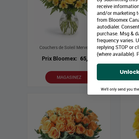
receive information
and/or marketing te
from Bloomex Cana
autodialer. Consent
purchase. Msg & d
frequency varies. 
replying STOP or cl
Couchers de Soleil Merveilleux
(where available).
P
Prix Bloomex:
65,99 $
P
Unlock
MAGASINEZ
We'll only send you th