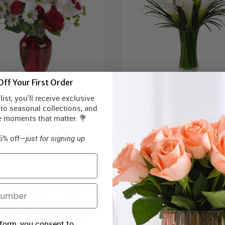
ff Your First Order
t Meilleur Vendeur de Valentin
Bouquet de lis calla
ist, you'll receive exclusive
rix Bloomex:
79,99 $
Prix Bloomex:
60,9
 to seasonal collections, and
e moments that matter. 💐
MAGASINEZ
MAGASINEZ
15% off—
just for signing up.
 form, you consent to