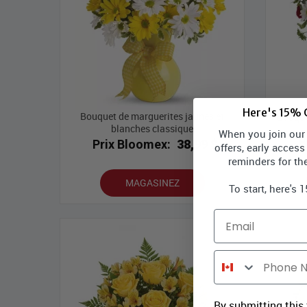
Here's 15% O
Bouquet de marguerites jaunes et
Bouque
blanches classique
When you join our l
P
Prix Bloomex:
38,99 $
offers, early access
reminders for th
MAGASINEZ
To start, here's 
Email
Phone Number
By submitting this