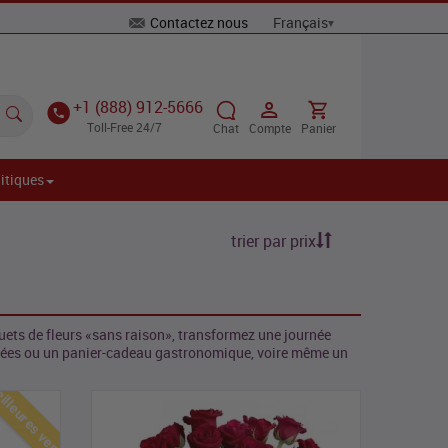
Contactez nous
+1 (888) 912-5666
Toll-Free 24/7
Chat
Compte
Panier
itiques
trier par prix
quets de fleurs «sans raison», transformez une journée
upées ou un panier-cadeau gastronomique, voire même un
lleures ventes