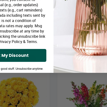
al (e.g., order updates)
xts (e.g., cart reminders)
da including texts sent by
 is not a condition of
ata rates may apply. Msg
Unsubscribe at any time by
icking the unsubscribe link
Plaisir délicat
Floraison des Cerisiers
rivacy Policy
&
Terms
.
rix Bloomex:
59,99 $
Prix Bloomex:
79,9
 My Discount
MAGASINEZ
MAGASINEZ
e good stuff. Unsubscribe anytime.