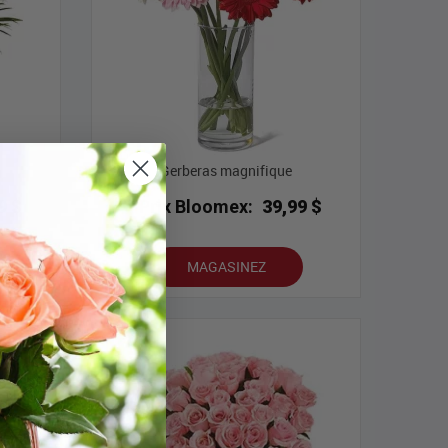
Gerberas magnifique
9 $
Prix Bloomex:
39,99 $
MAGASINEZ