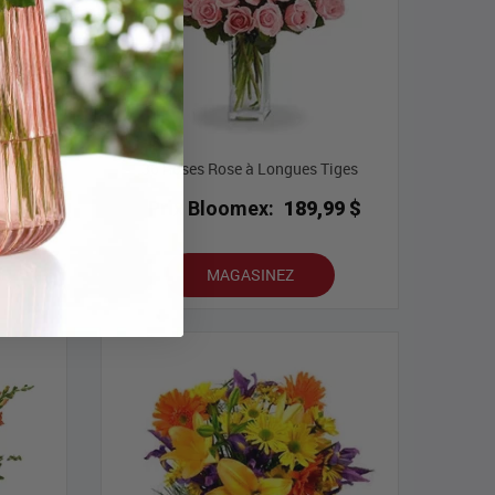
36 Roses Rose à Longues Tiges
9 $
Prix Bloomex:
189,99 $
MAGASINEZ