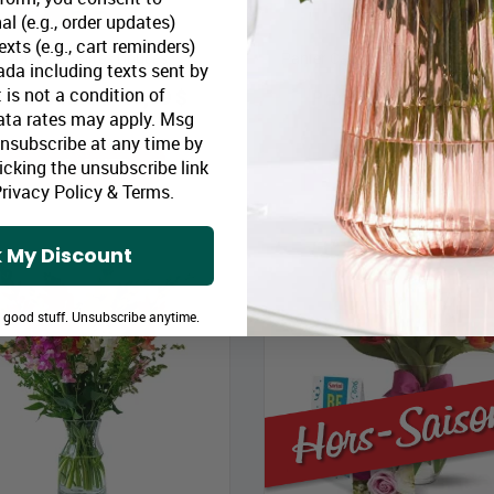
al (e.g., order updates)
xts (e.g., cart reminders)
Panier Mémoires Douces
Panier Cadeau Amoureux du C
da including texts sent by
 is not a condition of
rix Bloomex:
39,99 $
Prix Bloomex:
109,
ata rates may apply. Msg
Unsubscribe at any time by
MAGASINEZ
MAGASINEZ
icking the unsubscribe link
rivacy Policy
&
Terms
.
Mei
 My Discount
e good stuff. Unsubscribe anytime.