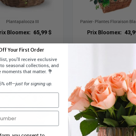
Plantapalooza III
Panier- Plantes Floraison Bl
rix Bloomex:
65,99 $
Prix Bloomex:
43,9
ff Your First Order
MAGASINEZ
MAGASINEZ
ist, you'll receive exclusive
 to seasonal collections, and
e moments that matter. 💐
15% off—
just for signing up.
 form, you consent to