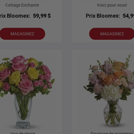
Cottage Enchanté
Voici pour vous!
rix Bloomex:
59,99 $
Prix Bloomex:
54,9
MAGASINEZ
MAGASINEZ
Jour de gloire
Équinoxe de printemps