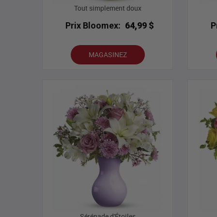
Tout simplement doux
Prix Bloomex:
64,99 $
P
MAGASINEZ
Sérénade d'Étoiles