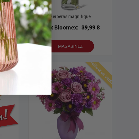
hocolat
Gerberas magnifique
99 $
Prix Bloomex:
39,99 $
MAGASINEZ
lleures ventes
Meilleures ventes