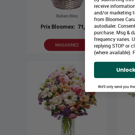
receive information
and/or marketing te
Ruban Bleu
from Bloomex Cana
autodialer. Consent
Prix Bloomex:
71,99 $
P
purchase. Msg & d
frequency varies. 
MAGASINEZ
replying STOP or cl
(where available).
P
Unlock
We'll only send you th