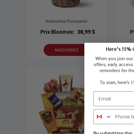
Kalanchoe florissante
Prix Bloomex:
38,99 $
P
Here's 15% O
MAGASINEZ
When you join our l
offers, early access
reminders for th
To start, here's 
Email
Phone Number
By submitting this