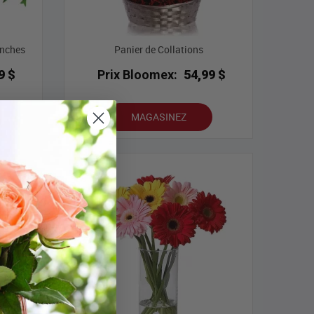
anches
Panier de Collations
9 $
Prix Bloomex:
54,99 $
MAGASINEZ