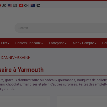
UK
US
CH
NZ
 Prix
Paniers Cadeaux
Entreprise
Aide / Compte
Pol
 DANNIVERSAIRE
saire à Yarmouth
ire, gâteaux d'anniversaire ou cadeaux gourmands, Bouquets de ballons
rs, chocolats, friandises et plein d'autres surprises. Faites des emplet
n garantie.