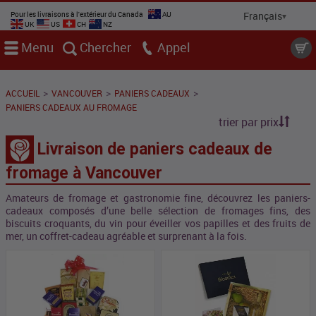
Pour les livraisons à l'extérieur du Canada
AU
UK
US
CH
NZ
Menu
Chercher
Appel
>
>
>
ACCUEIL
VANCOUVER
PANIERS CADEAUX
PANIERS CADEAUX AU FROMAGE
trier par prix
Livraison de paniers cadeaux de
fromage à Vancouver
Amateurs de fromage et gastronomie fine, découvrez les paniers-
cadeaux composés d’une belle sélection de fromages fins, des
biscuits croquants, du vin pour éveiller vos papilles et des fruits de
mer, un coffret-cadeau agréable et surprenant à la fois.