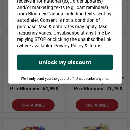
receive informational (e.g., order updates)
Prix Bloomex:
87,99 $
Prix Bloomex:
60,49 $
and/or marketing texts (e.g., cart reminders)
from Bloomex Canada including texts sent by
autodialer. Consent is not a condition of
MAGASINEZ
MAGASINEZ
purchase. Msg & data rates may apply. Msg
frequency varies. Unsubscribe at any time by
replying STOP or clicking the unsubscribe link
(where available).
Privacy Policy
&
Terms
.
Unlock My Discount
Panier Cadeau Indulgence
Panier Cadeau d'Amoureux de
We'll only send you the good stuff. Unsubscribe anytime.
Parfaite
Fromage
Prix Bloomex:
54,99 $
Prix Bloomex:
71,49 $
MAGASINEZ
MAGASINEZ