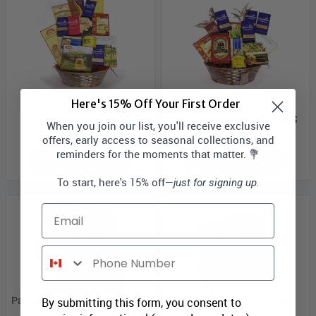
Panier Grand Gourmet
Excellence gourmande
Here's 15% Off Your First Order
Prix Bloomex:
98,99 $
Prix Bloomex:
87,99 $
When you join our list, you'll receive exclusive
offers, early access to seasonal collections, and
reminders for the moments that matter. 💐
MAGASINEZ
MAGASINEZ
To start, here's 15% off—
just for signing up.
Email
Phone Number
Panier Fruits de Mer Savoureux
Sensation Fruits de Mer
By submitting this form, you consent to