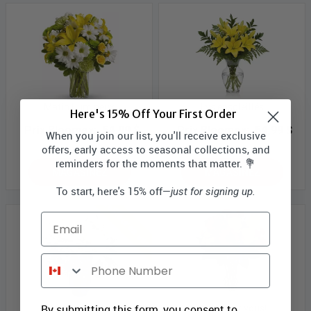
Matin Lumineux
Lys ensoleillés
Here's 15% Off Your First Order
Prix Bloomex:
54,99 $
Prix Bloomex:
54,99 $
When you join our list, you'll receive exclusive
offers, early access to seasonal collections, and
reminders for the moments that matter. 💐
MAGASINEZ
MAGASINEZ
To start, here's 15% off—
just for signing up.
Meilleures ventes
Email
Phone Number
Beau en Bleu
Voici pour vous!
By submitting this form, you consent to