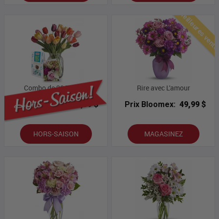
Meilleures vent
Combo de 20 Tulipes
Rire avec L'amour
Prix Bloomex:
82,99 $
Prix Bloomex:
49,99 $
HORS-SAISON
MAGASINEZ