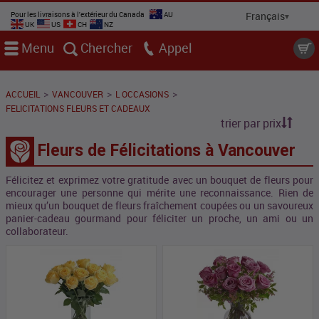
Pour les livraisons à l'extérieur du Canada
AU
UK
US
CH
NZ
Menu
Chercher
Appel
>
>
>
ACCUEIL
VANCOUVER
L OCCASIONS
FELICITATIONS FLEURS ET CADEAUX
trier par prix
Fleurs de Félicitations à Vancouver
Félicitez et exprimez votre gratitude avec un bouquet de fleurs pour
encourager une personne qui mérite une reconnaissance. Rien de
mieux qu’un bouquet de fleurs fraîchement coupées ou un savoureux
panier-cadeau gourmand pour féliciter un proche, un ami ou un
collaborateur.