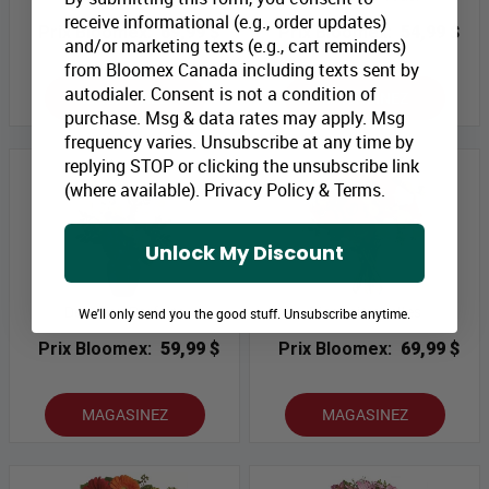
receive informational (e.g., order updates)
Prix Bloomex:
69,99 $
Prix Bloomex:
54,99 $
and/or marketing texts (e.g., cart reminders)
from Bloomex Canada including texts sent by
autodialer. Consent is not a condition of
MAGASINEZ
MAGASINEZ
purchase. Msg & data rates may apply. Msg
frequency varies. Unsubscribe at any time by
replying STOP or clicking the unsubscribe link
(where available).
Privacy Policy
&
Terms
.
Unlock My Discount
Dévotion Parfaite
Bises citronelles
We'll only send you the good stuff. Unsubscribe anytime.
Prix Bloomex:
59,99 $
Prix Bloomex:
69,99 $
MAGASINEZ
MAGASINEZ